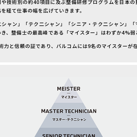
別や技術別の約40項目に及ぶ整備研修プログラムを日本の
格を経て仕事の幅を広げていきます。
二シャン」「テク二シャン」「シニア・テク二シャン」「
いき、整備士の最高峰である「マイスター」はわずか4%弱
技術力と信頼の証であり、バルコムには9名のマイスターが