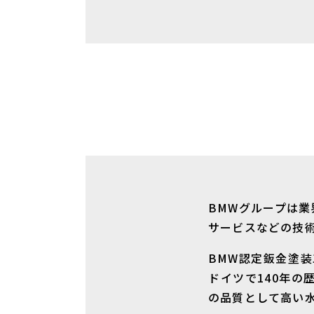
BMWグループは
サービスなどの技
BMW認定鈑金塗
ドイツで140年
の品質として高い